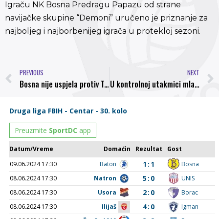
Igraču NK Bosna Predragu Papazu od strane
navijačke skupine “Demoni” uručeno je priznanje za
najboljeg i najborbenijeg igrača u protekloj sezoni.
PREVIOUS
NEXT
Bosna nije uspjela protiv Travnika
U kontrolnoj utakmici mlada selekcija Bosne savladala reprezentaciju općinske lige rezultatom 4:1