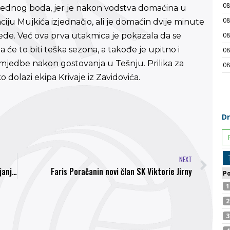
a jednog boda, jer je nakon vodstva domaćina u
iju Mujkića izjednačio, ali je domaćin dvije minute
bjede. Već ova prva utakmica je pokazala da se
 će to biti teška sezona, a takođe je upitno i
imjedbe nakon gostovanja u Tešnju. Prilika za
dolazi ekipa Krivaje iz Zavidovića.
NEXT
Na pomoćnom terenu NK Bosna u toku postavljanje umjetne trave
Faris Poračanin novi član SK Viktorie Jirny