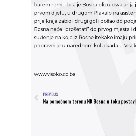
barem remi. I bila je Bosna blizu osvajanj
prvom dijelu, u drugom Plakalo na asistenc
prije kraja zabio i drugi gol i došao do po
Bosna neće “prošetati” do prvog mjesta i da
suđenje na koje iz Bosne itekako imaju pr
popravni je u narednom kolu kada u Visoko 
www.visoko.co.ba
PREVIOUS