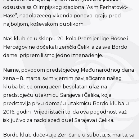
odsustva sa Olimpijskog stadiona “Asim Ferhatović-
Hase”, nadolazećeg vikenda ponovo igraju pred
najboljom, koševskom publikom.
Naš klub će u sklopu 20. kola Premijer lige Bosne i
Hercegovine dočekati zenički Čelik, a za sve Bordo
dame, pripremili smo jedno iznenađenje.
Naime, povodom predstojećeg Međunarodnog dana
žena – 8. marta, svim vjernim navijačicama našeg
kluba bit će omogućen besplatan ulaz na
predstojeću utakmicu Sarajeva i Čelika, koja
predstavlja prvu domaću utakmicu Bordo kluba u
2016. godini. Vrijedi istaći i to, da ova pogodnost važi
isključivo za nadolazeći duel Sarajeva i Čelika.
Bordo klub dočekuje Zeničane u subotu, 5. marta, sa