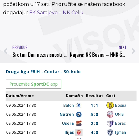
početkom u 17 sati. Pridružite se našem facebook
događaju:
FK Sarajevo – NK Čelik
.
PREVIOUS
NEXT
Sretan Dan nezavisnosti Bosne i Hercegovine
Najava: NK Bosna – HNK Čapljina, pažljivo odabranim pojačanjima za dobar start Bosne