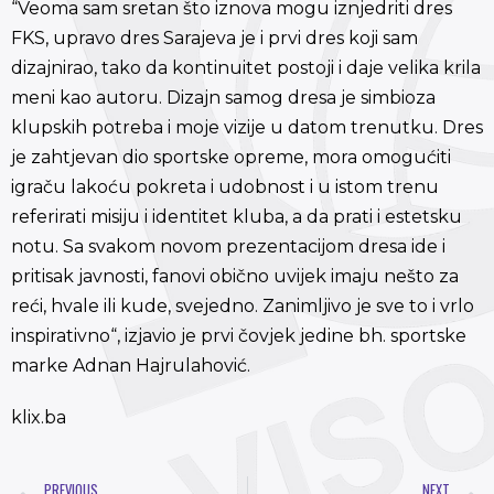
“Veoma sam sretan što iznova mogu iznjedriti dres
FKS, upravo dres Sarajeva je i prvi dres koji sam
dizajnirao, tako da kontinuitet postoji i daje velika krila
meni kao autoru. Dizajn samog dresa je simbioza
klupskih potreba i moje vizije u datom trenutku. Dres
je zahtjevan dio sportske opreme, mora omogućiti
igraču lakoću pokreta i udobnost i u istom trenu
referirati misiju i identitet kluba, a da prati i estetsku
notu. Sa svakom novom prezentacijom dresa ide i
pritisak javnosti, fanovi obično uvijek imaju nešto za
reći, hvale ili kude, svejedno. Zanimljivo je sve to i vrlo
inspirativno“, izjavio je prvi čovjek jedine bh. sportske
marke Adnan Hajrulahović.
klix.ba
PREVIOUS
NEXT