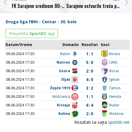
FK Sarajevo sredinom 80-tih: Tehnika, moć i motiv vodili Antićeve izabranike do druge titule
Sarajevo ostvarilo treću pobjedu: Benko nastavio da ”rešeta”