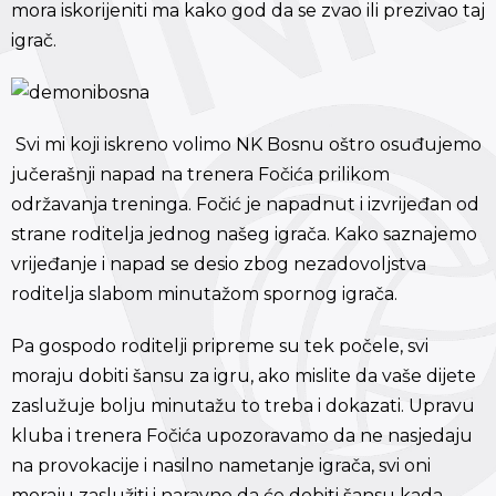
mora iskorijeniti ma kako god da se zvao ili prezivao taj
igrač.
Svi mi koji iskreno volimo NK Bosnu oštro osuđujemo
jučerašnji napad na trenera Fočića prilikom
održavanja treninga. Fočić je napadnut i izvrijeđan od
strane roditelja jednog našeg igrača. Kako saznajemo
vrijeđanje i napad se desio zbog nezadovoljstva
roditelja slabom minutažom spornog igrača.
Pa gospodo roditelji pripreme su tek počele, svi
moraju dobiti šansu za igru, ako mislite da vaše dijete
zaslužuje bolju minutažu to treba i dokazati. Upravu
kluba i trenera Fočića upozoravamo da ne nasjedaju
na provokacije i nasilno nametanje igrača, svi oni
moraju zaslužiti i naravno da će dobiti šansu kada