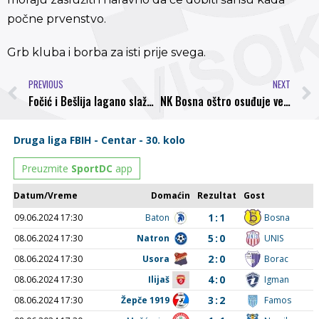
počne prvenstvo.
Grb kluba i borba za isti prije svega.
PREVIOUS
NEXT
Fočić i Bešlija lagano slažu tim za povratak u Prvu ligu
NK Bosna oštro osuđuje verbalni napad kojem je tokom treninga bio izložen Šef stručnog štaba Adnan Fočić