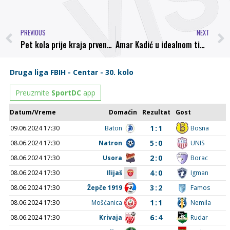
PREVIOUS
NEXT
Pet kola prije kraja prvenstva RK “Bosna Centrotrans” Visoko ponovo Premijerligaš
Amar Kadić u idealnom timu kola Prve lige FBiH po izboru sportske.ba