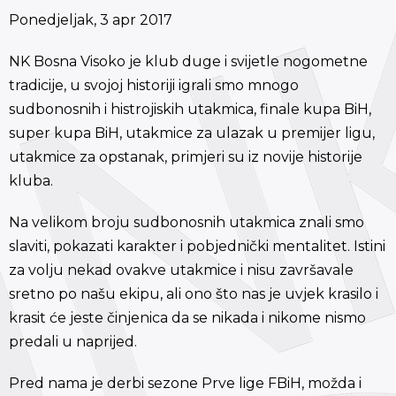
Ponedjeljak, 3 apr 2017
NK Bosna Visoko je klub duge i svijetle nogometne
tradicije, u svojoj historiji igrali smo mnogo
sudbonosnih i histrojiskih utakmica, finale kupa BiH,
super kupa BiH, utakmice za ulazak u premijer ligu,
utakmice za opstanak, primjeri su iz novije historije
kluba.
Na velikom broju sudbonosnih utakmica znali smo
slaviti, pokazati karakter i pobjednički mentalitet. Istini
za volju nekad ovakve utakmice i nisu završavale
sretno po našu ekipu, ali ono što nas je uvjek krasilo i
krasit će jeste činjenica da se nikada i nikome nismo
predali u naprijed.
Pred nama je derbi sezone Prve lige FBiH, možda i