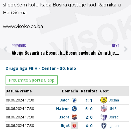
sljedećem kolu kada Bosna gostuje kod Radnika u
Hadžićima.
www.visoko.co.ba
PREVIOUS
NEXT
Akcija Bosanši za Bosnu, hvala Zameru i Mići
Bosna savladala Zanatlije, Visport bolji od Rudara