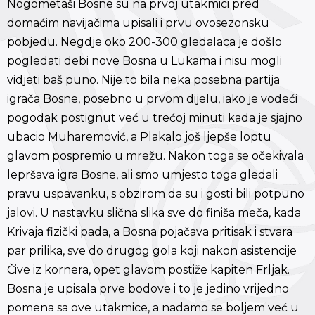
Nogometaši Bosne su na prvoj utakmici pred
domaćim navijačima upisali i prvu ovosezonsku
pobjedu. Negdje oko 200-300 gledalaca je došlo
pogledati debi nove Bosna u Lukama i nisu mogli
vidjeti baš puno. Nije to bila neka posebna partija
igrača Bosne, posebno u prvom dijelu, iako je vodeći
pogodak postignut već u trećoj minuti kada je sjajno
ubacio Muharemović, a Plakalo još ljepše loptu
glavom pospremio u mrežu. Nakon toga se očekivala
lepršava igra Bosne, ali smo umjesto toga gledali
pravu uspavanku, s obzirom da su i gosti bili potpuno
jalovi. U nastavku slična slika sve do finiša meča, kada
Krivaja fizički pada, a Bosna pojačava pritisak i stvara
par prilika, sve do drugog gola koji nakon asistencije
Čive iz kornera, opet glavom postiže kapiten Frljak.
Bosna je upisala prve bodove i to je jedino vrijedno
pomena sa ove utakmice, a nadamo se boljem već u