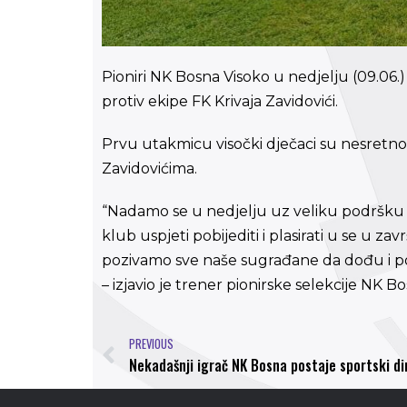
Pioniri NK Bosna Visoko u nedjelju (09.06.
protiv ekipe FK Krivaja Zavidovići.
Prvu utakmicu visočki dječaci su nesretno 
Zavidovićima.
“Nadamo se u nedjelju uz veliku podršku naš
klub uspjeti pobijediti i plasirati u se u 
pozivamo sve naše sugrađane da dođu i podrže
– izjavio je trener pionirske selekcije NK B
PREVIOUS