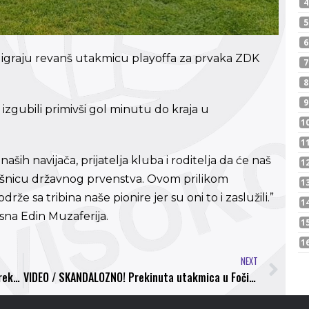
) igraju revanš utakmicu playoffa za prvaka ZDK
izgubili primivši gol minutu do kraja u
ih navijača, prijatelja kluba i roditelja da će naš
završnicu državnog prvenstva. Ovom prilikom
 sa tribina naše pionire jer su oni to i zaslužili.”
osna Edin Muzaferija.
NEXT
Nekadašnji igrač NK Bosna postaje sportski direktor FK Željezničar
VIDEO / SKANDALOZNO! Prekinuta utakmica u Foči nakon fizičkog napada na juniore NK Bosna