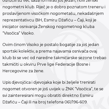
odlučili su već sada formirati još jedan, novi ženski
nogometni klub. Riječ je o dobro poznatom treneru i
proslavljenom visočkom nogometašu, nekadašnjem
reprezentativcu BiH, Esmiru Džafiću – Čaji, koji je
inicijator osnivanja Ženskog nogometnog kluba
“Visočica” Visoko.
Ovim činom Visoko je postalo bogatije za još jedan
sportski kolektiv, a prema najavama osnivača ovaj
klub bi se već od naredne takmičarske sezone trebao
takmičiti u okviru Prve lige Federacije Bosne i
Hercegovine za žene.
Upis djevojčica i djevojaka koje bi željele trenirati
nogomet otvoren je još uvijek u ŽNK “Visočica”, te se
svi zainteresirani mogu obratiti direktno Esmiru
Džafiću – Čaji ili na broj telefona 061/196-609.