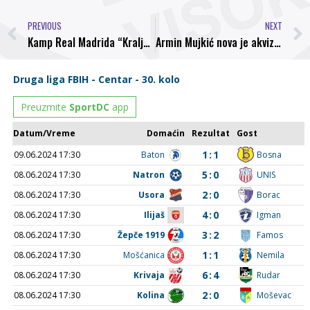
PREVIOUS
NEXT
Kamp Real Madrida “Kraljevski klub u kraljevskom gradu” u Visokom od 25. do 29. marta
Armin Mujkić nova je akvizicija švedskog drugoligaša NYBRO IF