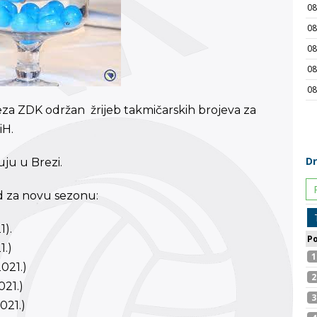
za ZDK održan žrijeb takmičarskih brojeva za
iH.
ju u Brezi.
 za novu sezonu:
1).
1.)
021.)
021.)
021.)