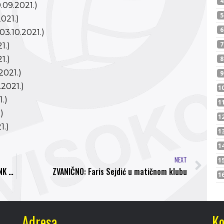
.09.2021.)
021.)
03.10.2021.)
1.)
1.)
2021.)
.2021.)
1.)
)
1.)
NEXT
Elvir Memić i Elvedin Provalić posjetili trening NK “Bosna”
ZVANIČNO: Faris Sejdić u matičnom klubu
Adresa
Ko