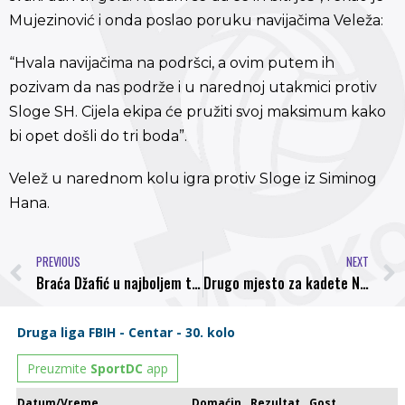
Mujezinović i onda poslao poruku navijačima Veleža:
“Hvala navijačima na podršci, a ovim putem ih
pozivam da nas podrže i u narednoj utakmici protiv
Sloge SH. Cijela ekipa će pružiti svoj maksimum kako
bi opet došli do tri boda”.
Velež u narednom kolu igra protiv Sloge iz Siminog
Hana.
PREVIOUS
NEXT
Braća Džafić u najboljem timu 22. kola Prve lige Federacije BiH
Drugo mjesto za kadete NK Bosna u Berlinu i druženje sa Vedadom Ibiševićem (FOTO)