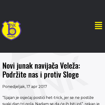
Novi junak navijača Veleža:
Podržite nas i protiv Sloge
Ponedjeljak, 17 apr 2017
“Sjajan je osjećaj postići het-trick, jer se ne postiže
svaki dan tri gola. Nadam se da će ih biti još”, rekao je