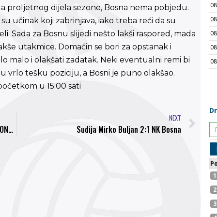
ola proljetnog dijela sezone, Bosna nema pobjedu.
u učinak koji zabrinjava, iako treba reći da su
abeli. Sada za Bosnu slijedi nešto lakši raspored, mada
akše utakmice. Domaćin se bori za opstanak i
lo malo i olakšati zadatak. Neki eventualni remi bi
 u vrlo tešku poziciju, a Bosni je puno olakšao.
početkom u 15:00 sati
NEXT
Prvi dopredsjednik Saveza Dario Pekić, o radu ONS-a delegate upoznao Mirzet Hindija
Sudija Mirko Buljan 2:1 NK Bosna