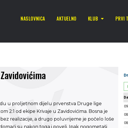
NASLOVNICA
AKTUELNO
KLUB
PRVI 
 Zavidovićima
du u proljetnom dijelu prvenstva Druge lige
tom 2:1 od ekipe Krivaje u Zavidovićima. Bosna je
 bez realizacije, a drugo poluvrijeme je počelo loše
a domaći su nakon toga i poveli. Ipak nogometaši