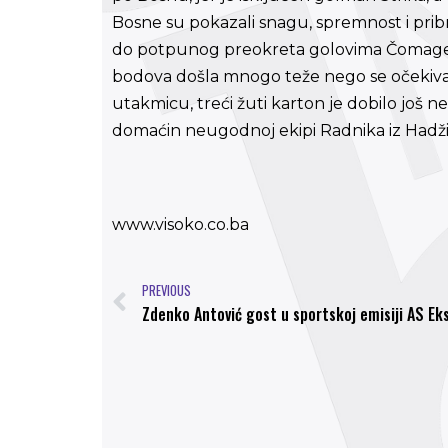
Bosne su pokazali snagu, spremnost i prib
do potpunog preokreta golovima Čomage i
bodova došla mnogo teže nego se očekival
utakmicu, treći žuti karton je dobilo još
domaćin neugodnoj ekipi Radnika iz Hadži
www.visoko.co.ba
PREVIOUS