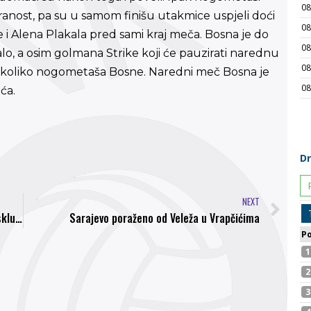
ranost, pa su u samom finišu utakmice uspjeli doći
 Alena Plakala pred sami kraj meča. Bosna je do
o, a osim golmana Strike koji će pauzirati narednu
 nekoliko nogometaša Bosne. Naredni meč Bosna je
ća.
NEXT
Zdenko Antović gost u sportskoj emisiji AS Ekskluziv
Sarajevo poraženo od Veleža u Vrapčićima