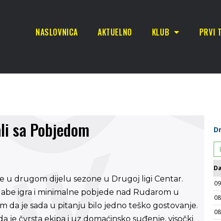
NASLOVNICA
AKTUELNO
KLUB
PRVI 
li sa Pobjedom
 u drugom dijelu sezone u Drugoj ligi Centar.
slabe igra i minimalne pobjede nad Rudarom u
im da je sada u pitanju bilo jedno teško gostovanje.
eda je čvrsta ekipa i uz domaćinsko suđenje, visočki