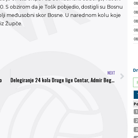
. S obzirom da je Tošk pobjedio, dostigli su Bosnu
z bolji međusobni skor Bosne. U narednom kolu koje
iz Župče.
NEXT
o
Delegiranje 24 kola Druge lige Centar, Admir Begic ponovo na duelu NK Bosna – FK Mladost