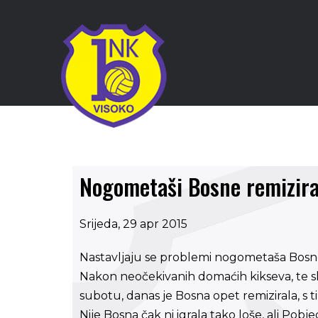
Nogometaši Bosne remizira
Srijeda, 29 apr 2015
Nastavljaju se problemi nogometaša Bosne
Nakon neočekivanih domaćih kikseva, te 
subotu, danas je Bosna opet remizirala, s t
Nije Bosna čak ni igrala tako loše, ali Pobj