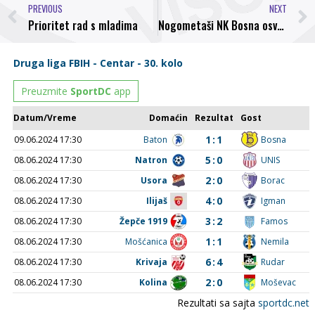
PREVIOUS
NEXT
Prioritet rad s mladima
Nogometaši NK Bosna osvojili vrijedan bod u Vitkovičima