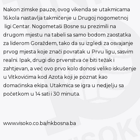
Nakon zimske pauze, ovog vikenda se utakmicama
16.kola nastavlja takmičenje u Drugoj nogometnoj
ligi Centar. Nogometaši Bosne su prezimili na
drugom mjestu na tabeli sa samo bodom zaostatka
za liderom Goraždem, tako da su izgledi za osvajanje
prvog mjesta koje znači povratak u Prvu ligu, sasvim
realni. Ipak, drugi dio prvenstva će biti težak i
zahtjevan, a već ovo prvo kolo donosi veliko iskušenje
u Vitkovićima kod Azota koji je poznat kao
domaćinska ekipa. Utakmica se igra u nedjelju sa
početkom u 14 sati i 30 minuta.
www.visoko.co.ba/nkbosna.ba