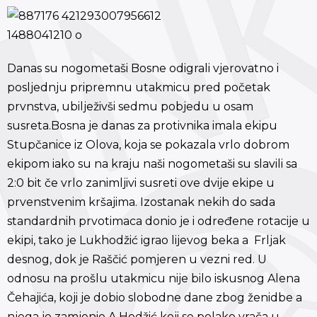
Danas su nogometaši Bosne odigrali vjerovatno i
posljednju pripremnu utakmicu pred početak
prvnstva, ubilježivši sedmu pobjedu u osam
susreta.Bosna je danas za protivnika imala ekipu
Stupčanice iz Olova, koja se pokazala vrlo dobrom
ekipom iako su na kraju naši nogometaši su slavili sa
2:0 bit če vrlo zanimljivi susreti ove dvije ekipe u
prvenstvenim kršajima. Izostanak nekih do sada
standardnih prvotimaca donio je i određene rotacije u
ekipi, tako je Lukhodžić igrao lijevog beka a Frljak
desnog, dok je Raščić pomjeren u vezni red. U
odnosu na prošlu utakmicu nije bilo iskusnog Alena
Čehajića, koji je dobio slobodne dane zbog ženidbe a
njega je zamjenio A.Hodžić koji se polako vrača u