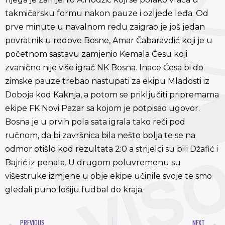
takmičarsku formu nakon pauze i ozljede leđa. Od
prve minute u navalnom redu zaigrao je još jedan
povratnik u redove Bosne, Amar Čabaravdić koji je u
početnom sastavu zamjenio Kemala Ćesu koji
zvanično nije više igrač NK Bosna. Inace Ćesa bi do
zimske pauze trebao nastupati za ekipu Mladosti iz
Doboja kod Kaknja, a potom se priključiti pripremama
ekipe FK Novi Pazar sa kojom je potpisao ugovor.
Bosna je u prvih pola sata igrala tako reči pod
ručnom, da bi završnica bila nešto bolja te se na
odmor otišlo kod rezultata 2:0 a strijelci su bili Džafić i
Bajrić iz penala. U drugom poluvremenu su
višestruke izmjene u obje ekipe učinile svoje te smo
gledali puno lošiju fudbal do kraja.
PREVIOUS
NEXT