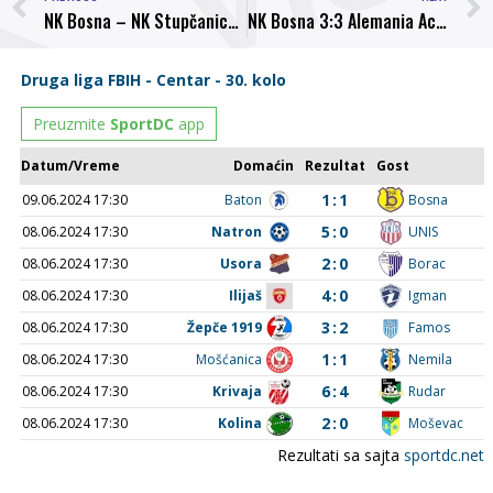
NK Bosna – NK Stupčanica Olovo, danas u 18:00 na stadionu Luke
NK Bosna 3:3 Alemania Achen (FK Azot)