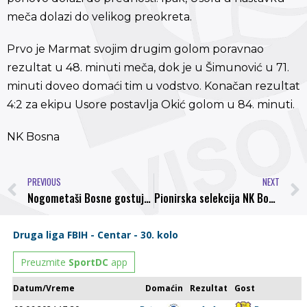
meča dolazi do velikog preokreta.
Prvo je Marmat svojim drugim golom poravnao
rezultat u 48. minuti meča, dok je u Šimunović u 71.
minuti doveo domaći tim u vodstvo. Konačan rezultat
4:2 za ekipu Usore postavlja Okić golom u 84. minuti.
NK Bosna
PREVIOUS
NEXT
Nogometaši Bosne gostuju u Usori
Pionirska selekcija NK Bosna slavila protiv BFK Simm Bau, u finalu protiv NK Krivaja