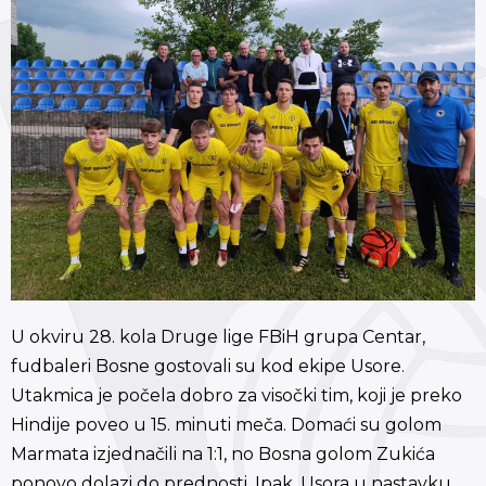
U okviru 28. kola Druge lige FBiH grupa Centar,
fudbaleri Bosne gostovali su kod ekipe Usore.
Utakmica je počela dobro za visočki tim, koji je preko
Hindije poveo u 15. minuti meča. Domaći su golom
Marmata izjednačili na 1:1, no Bosna golom Zukića
ponovo dolazi do prednosti. Ipak, Usora u nastavku