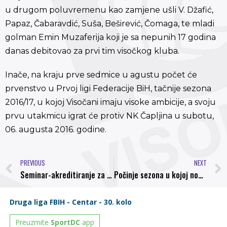
u drugom poluvremenu kao zamjene ušli V. Džafić,
Papaz, Čabaravdić, Suša, Beširević, Čomaga, te mladi
golman Emin Muzaferija koji je sa nepunih 17 godina
danas debitovao za prvi tim visočkog kluba.
Inače, na kraju prve sedmice u agustu počet će
prvenstvo u Prvoj ligi Federacije BiH, tačnije sezona
2016/17, u kojoj Visočani imaju visoke ambicije, a svoju
prvu utakmicu igrat će protiv NK Čapljina u subotu,
06. augusta 2016. godine.
PREVIOUS
NEXT
Seminar-akreditiranje za službene osobe klubova Prve lige FBiH
Počinje sezona u kojoj nogometaši Bosne žele povratak u Premijer ligu BiH