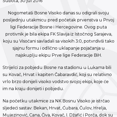
Subota, 30 jul 2016
Nogometaši Bosne Visoko danas su odigrali svoju
posljednju utakmicu pred početak prvenstva u Prvoj
ligi Federacije Bosne i Hercegovine. Ovog puta
protivnik je bila ekipa FK Slavija iz Istočnog Sarajeva,
koju su Visočani savladali sa visokih 3:0, potvrdivši tako
sjajnu formu i odlično uklapanje pojačanja u
najskuplju ekipu Prve lige Federacije BiH.
Strijelci za pobjedu Bosne na stadionu u Lukama bili
su Kovač, Hrvat i kapiten Čabaravdić, koji su relativno
vrlo brzo donijeli visoko vodstvo svojoj ekipi, koje će
im na kraju donijeti i pobjedu.
Na početku utakmice za NK Bosnu Visoko je istrčao
sljedeći sastav: Bekan, Hrvat, Ćubara, Čulov, Hrelja,
Mujezinović, Cana, Čiva, Kovač, I. Džafić i Porča, dok su