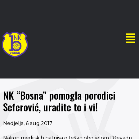
NK “Bosna” pomogla porodici
Seferović, uradite to i vi!
Nedjelja, 6 aug 2017
Nakon medijskih natpisa o teško oboljelom Dževadu