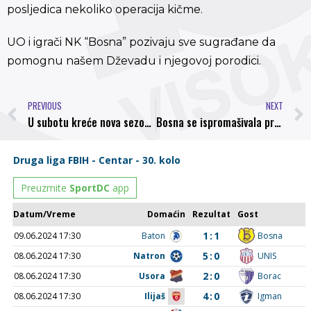
posljedica nekoliko operacija kičme.
UO i igrači NK “Bosna” pozivaju sve sugrađane da
pomognu našem Dževadu i njegovoj porodici.
PREVIOUS
NEXT
U subotu kreće nova sezona
Bosna se ispromašivala protiv bezopasnog Orašja, naši momci slavili golom Čabaravdića