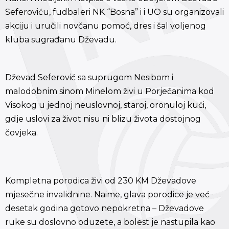
Seferoviću, fudbaleri NK “Bosna” i i UO su organizovali
akciju i uručili novčanu pomoć, dres i šal voljenog
kluba sugrađanu Dževadu.
Dževad Seferović sa suprugom Nesibom i
malodobnim sinom Minelom živi u Porječanima kod
Visokog u jednoj neuslovnoj, staroj, oronuloj kući,
gdje uslovi za život nisu ni blizu života dostojnog
čovjeka.
Kompletna porodica živi od 230 KM Dževadove
mjesečne invalidnine. Naime, glava porodice je već
desetak godina gotovo nepokretna – Dževadove
ruke su doslovno oduzete, a bolest je nastupila kao