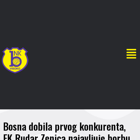
Bosna dobila prvog konkurenta,
FK Rudar Zenica najavljuje borbu