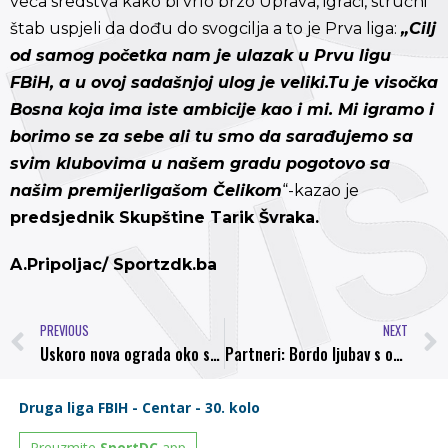
veća sredstva kako bi vrlo brzo Uprava, igrači, stručni
štab uspjeli da dođu do svogcilja a to je Prva liga:
„Cilj
od samog početka nam je ulazak u Prvu ligu
FBiH, a u ovoj sadašnjoj ulog je veliki.Tu je visočka
Bosna koja ima iste ambicije kao i mi. Mi igramo i
borimo se za sebe ali tu smo da sarađujemo sa
svim klubovima u našem gradu pogotovo sa
našim premijerligašom Čelikom
“-kazao je
predsjednik Skupštine Tarik Švraka.
A.Pripoljac/ Sportzdk.ba
PREVIOUS
NEXT
Uskoro nova ograda oko stadiona Luke
Partneri: Bordo ljubav s okusom čokolade