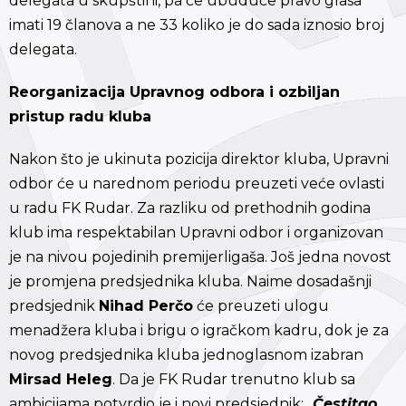
delegata u skupštini, pa će ubuduće pravo glasa
imati 19 članova a ne 33 koliko je do sada iznosio broj
delegata.
Reorganizacija Upravnog odbora i ozbiljan
pristup radu kluba
Nakon što je ukinuta pozicija direktor kluba, Upravni
odbor će u narednom periodu preuzeti veće ovlasti
u radu FK Rudar. Za razliku od prethodnih godina
klub ima respektabilan Upravni odbor i organizovan
je na nivou pojedinih premijerligaša. Još jedna novost
je promjena predsjednika kluba. Naime dosadašnji
predsjednik
Nihad Perčo
će preuzeti ulogu
menadžera kluba i brigu o igračkom kadru, dok je za
novog predsjednika kluba jednoglasnom izabran
Mirsad Heleg
. Da je FK Rudar trenutno klub sa
ambicijama potvrdio je i novi predsjednik: „
Čestitao