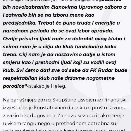
bih novoizabranim članovima Upravnog odbora a
i zahvalio bih se na izboru mene kao
predsjednika. Trebat će puno truda i energije u
narednom periodu da se ovaj izbor opravda.
Ovdje prisutni ljudi rade za dobrobit ovog kluba i
svima nam je u cilju da klub funkcionira kako
treba. Cilj nam je da nastavimo dalje u istom
smjeru kao i prethodni ljudi koji su vodili ovaj
klub. Svi ćemo dati sve od sebe da FK Rudar bude
respektabilan klub naše državne nogometne
porodice“
-istakao je Heleg.
Na današnjoj sjednici Skupštine usvojen je i finansijski
izvještaj te je konstatovano da je klub prošlu sezonu
završio bez dugovanja. Za novu sezonu i takmičenje
u višem rangu nego u prethodnom potrebna su i