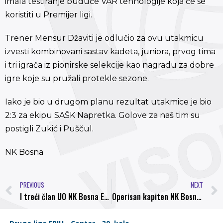
imala testiranje buduće VAR tehnologije koja će se
koristiti u Premijer ligi.
Trener Mensur Džaviti je odlučio za ovu utakmicu
izvesti kombinovani sastav kadeta, juniora, prvog tima
i tri igrača iz pionirske selekcije kao nagradu za dobre
igre koje su pružali protekle sezone.
Iako je bio u drugom planu rezultat utakmice je bio
2:3 za ekipu SAŠK Napretka. Golove za naš tim su
postigli Zukić i Puščul.
NK Bosna
PREVIOUS
NEXT
I treći član UO NK Bosna Emir Vračo pismeno podnio ostavku
Operisan kapiten NK Bosna Belmin Hindija