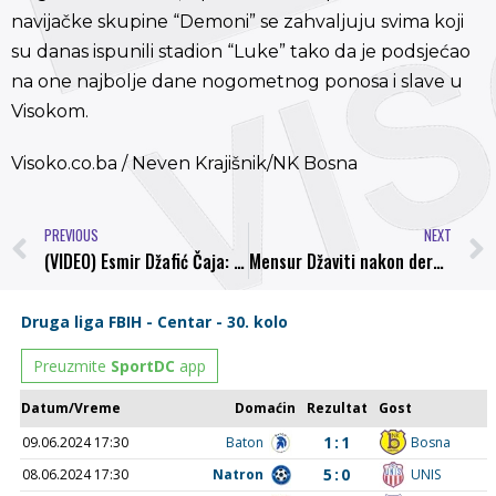
navijačke skupine “Demoni” se zahvaljuju svima koji
su danas ispunili stadion “Luke” tako da je podsjećao
na one najbolje dane nogometnog ponosa i slave u
Visokom.
Visoko.co.ba / Neven Krajišnik/NK Bosna
PREVIOUS
NEXT
(VIDEO) Esmir Džafić Čaja: “Želim da Bosna protiv Famosa nastavi pobjednički niz!”
Mensur Džaviti nakon derbija sa Famosom: Igrači su odigrali po meni do sad najbolju utakmicu