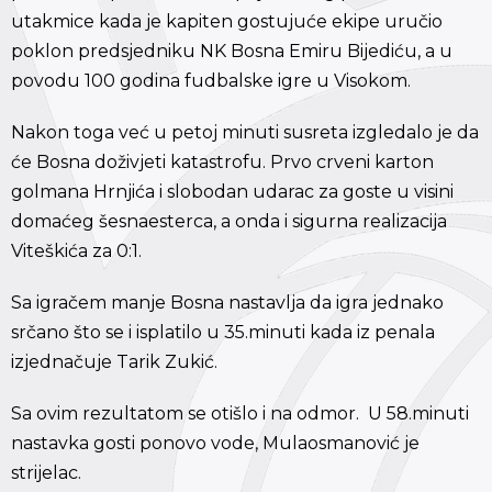
utakmice kada je kapiten gostujuće ekipe uručio
poklon predsjedniku NK Bosna Emiru Bijediću, a u
povodu 100 godina fudbalske igre u Visokom.
Nakon toga već u petoj minuti susreta izgledalo je da
će Bosna doživjeti katastrofu. Prvo crveni karton
golmana Hrnjića i slobodan udarac za goste u visini
domaćeg šesnaesterca, a onda i sigurna realizacija
Viteškića za 0:1.
Sa igračem manje Bosna nastavlja da igra jednako
srčano što se i isplatilo u 35.minuti kada iz penala
izjednačuje Tarik Zukić.
Sa ovim rezultatom se otišlo i na odmor. U 58.minuti
nastavka gosti ponovo vode, Mulaosmanović je
strijelac.