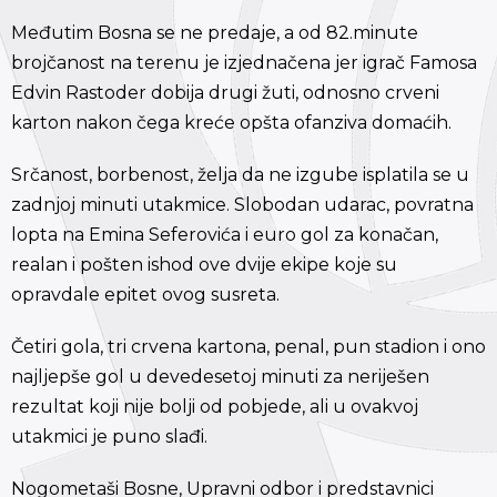
Međutim Bosna se ne predaje, a od 82.minute
brojčanost na terenu je izjednačena jer igrač Famosa
Edvin Rastoder dobija drugi žuti, odnosno crveni
karton nakon čega kreće opšta ofanziva domaćih.
Srčanost, borbenost, želja da ne izgube isplatila se u
zadnjoj minuti utakmice. Slobodan udarac, povratna
lopta na Emina Seferovića i euro gol za konačan,
realan i pošten ishod ove dvije ekipe koje su
opravdale epitet ovog susreta.
Četiri gola, tri crvena kartona, penal, pun stadion i ono
najljepše gol u devedesetoj minuti za neriješen
rezultat koji nije bolji od pobjede, ali u ovakvoj
utakmici je puno slađi.
Nogometaši Bosne, Upravni odbor i predstavnici