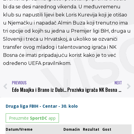
bi da se desi narednog vikenda. U međuvremenu
klub su napustili lijevi bek Loris Kurevija koji je otišao
u Njemačku i napadač Almin Buza koji trenutno ima
tri opcije od kojih su jedna u Premijer ligi BiH, druga u
Sloveniji i treća u Hrvatskoj, a ukoliko se ozvaniči
transfer ovog mladog i talentovanog igrača i NK
Bosna će imati pripadajuću korist kako je to već
određeno UEFA pravilnikom.
PREVIOUS
NEXT
Edo Maajka i Brano iz Dubioza Kolektiv kao vjerni navijači NK Bosna na poklon dobili dresove
Prozivka igrača NK Bosna u subotu u 17:30sati