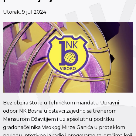
Utorak, 9 jul 2024
Bez obzira što je u tehničkom mandatu Upravni
odbor NK Bosna u ostavci zajedno sa trenerom
Mensurom Džavitijem i uz apsolutnu podršku
gradonačelnika Visokog Mirze Ganića u proteklom
periodu intezivno ja radio i pregovarao sa igračima koji