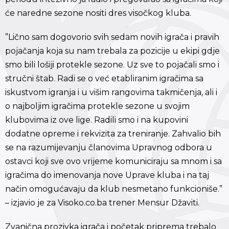
će naredne sezone nositi dres visočkog kluba.
”Lično sam dogovorio svih sedam novih igrača i pravih
pojačanja koja su nam trebala za pozicije u ekipi gdje
smo bili lošiji protekle sezone. Uz sve to pojačali smo i
stručni štab. Radi se o već etabliranim igračima sa
iskustvom igranja i u višim rangovima takmičenja, ali i
o najboljim igračima protekle sezone u svojim
klubovima iz ove lige. Radili smo i na kupovini
dodatne opreme i rekvizita za treniranje. Zahvalio bih
se na razumijevanju članovima Upravnog odbora u
ostavci koji sve ovo vrijeme komuniciraju sa mnom i sa
igračima do imenovanja nove Uprave kluba i na taj
način omogućavaju da klub nesmetano funkcioniše.”
– izjavio je za Visoko.co.ba trener Mensur Džaviti.
Zvanična prozivka igrača i početak priprema trebalo