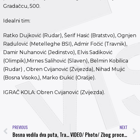
Gradačcu, 500.
Idealni tim:
Ratko Dujković (Rudar), Šerif Hasić (Bratstvo), Ognjen
Radulović (Metelleghe BSI), Admir Fočić (Travnik),
Damir Nuhanović (Jedinstvo), Elvis Sadiković
(Olimpik),Mirnes Salihović (Slaven), Belmin Kobilica
(Rudar) , Obren Cvijanović (Zvijezda), Nihad Mujić
(Bosna Visoko,), Marko Đukić (Orašje).
IGRAČ KOLA: Obren Cvijanović (Zvijezda).
PREVIOUS
NEXT
Bosna vodila dva puta, Travnik teško do boda na svom terenu
VIDEO/ Photo/ Zbog procesa izgradnje tribine na “Lukama”, iz bezbjedonosnih razloga prirodni dekor ovog stadiona odlazi u historiju