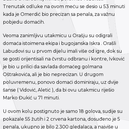
Trenutak odluke na ovom meću se desio u 53 minuti
kada je Omerdić bio precizan sa penala, za važnu
pobjedu domaćih.
Veoma zanimljivu utakmicu u Orašju su odigrali
domaća istoimena ekipa i bugojanska Iskra . Orašli
Labudovi su u prvom dijelu imali više od igre, dok su
se gosti orijentisali na čvrstu odbranu i kontre, Ivković
je bio u prilici da savlada domaćeg golmana
Oštrakovića, ali je bio neprecizan. U drugom
poluvremenu, ponovo domaći dominiraju, uz dvije
šanse ( Vidović, Aletić ), da bi ovu utakmicu riješio
Marko Đukić u 71 minuti.
U ovom kolu postignuto je samo 18 golova, sudije su
pokazale 55 žutih i 2 crvena kartona, dosuđeno je 5
penala, ukupno je bilo 2.300 gledalaca, a najviše u