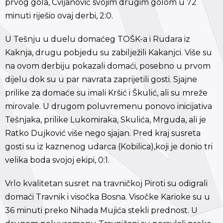
prvog gola, Cvijanović svojim drugim golom u 72
minuti riješio ovaj derbi, 2:0.
U Tešnju u duelu domaćeg TOŠK-a i Rudara iz
Kaknja, drugu pobjedu su zabilježili Kakanjci. Više su
na ovom derbiju pokazali domaći, posebno u prvom
dijelu dok su u par navrata zaprijetili gosti. Sjajne
prilike za domaće su imali Kršić i Škulić, ali su mreže
mirovale. U drugom poluvremenu ponovo inicijativa
Tešnjaka, prilike Lukomiraka, Skulića, Mrguda, ali je
Ratko Dujković više nego sjajan. Pred kraj susreta
gosti su iz kaznenog udarca (Kobilica),koji je donio tri
velika boda svojoj ekipi, 0:1.
Vrlo kvalitetan susret na travničkoj Piroti su odigrali
domaći Travnik i visočka Bosna. Visočke Karioke su u
36 minuti preko Nihada Mujića stekli prednost. U