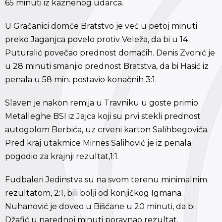
65 minuti iz kaznenog udarca.
U Gračanici domće Bratstvo je već u petoj minuti
preko Jaganjca povelo protiv Veleža, da bi u 14
Puturalić povečao prednost domaćih. Denis Zvonić je
u 28 minuti smanjio prednost Bratstva, da bi Hasić iz
penala u 58 min. postavio konačnih 3:1.
Slaven je nakon remija u Travniku u goste primio
Metalleghe BSI iz Jajca koji su prvi stekli prednost
autogolom Berbića, uz crveni karton Salihbegovića.
Pred kraj utakmice Mirnes Salihović je iz penala
pogodio za krajnji rezultat,1:1.
Fudbaleri Jedinstva su na svom terenu minimalnim
rezultatom, 2:1, bili bolji od konjičkog Igmana.
Nuhanović je doveo u Bišćane u 20 minuti, da bi
Džafić u narednoj minuti poravnao rezultat.