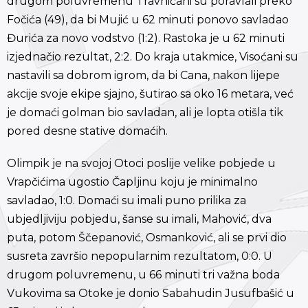
drugom poluvremenu Travničani su poravlali preko
Fočića (49), da bi Mujić u 62 minuti ponovo savladao
Đurića za novo vodstvo (1:2). Rastoka je u 62 minuti
izjednačio rezultat, 2:2. Do kraja utakmice, Visoćani su
nastavili sa dobrom igrom, da bi Cana, nakon lijepe
akcije svoje ekipe sjajno, šutirao sa oko 16 metara, već
je domaći golman bio savladan, ali je lopta otišla tik
pored desne stative domaćih.
Olimpik je na svojoj Otoci poslije velike pobjede u
Vrapčićima ugostio Čapljinu koju je minimalno
savladao, 1:0. Domaći su imali puno prilika za
ubjedljiviju pobjedu, šanse su imali, Mahović, dva
puta, potom Ščepanović, Osmanković, ali se prvi dio
susreta završio nepopularnim rezultatom, 0:0. U
drugom poluvremenu, u 66 minuti tri važna boda
Vukovima sa Otoke je donio Sabahudin Jusufbašić u