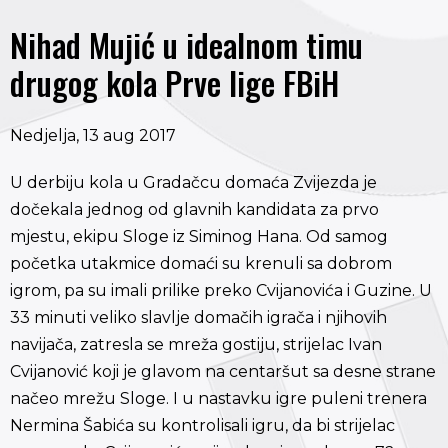
Nihad Mujić u idealnom timu
drugog kola Prve lige FBiH
Nedjelja, 13 aug 2017
U derbiju kola u Gradačcu domaća Zvijezda je
dočekala jednog od glavnih kandidata za prvo
mjestu, ekipu Sloge iz Siminog Hana. Od samog
početka utakmice domaći su krenuli sa dobrom
igrom, pa su imali prilike preko Cvijanovića i Guzine. U
33 minuti veliko slavlje domačih igrača i njihovih
navijača, zatresla se mreža gostiju, strijelac Ivan
Cvijanović koji je glavom na centaršut sa desne strane
načeo mrežu Sloge. I u nastavku igre puleni trenera
Nermina Šabića su kontrolisali igru, da bi strijelac