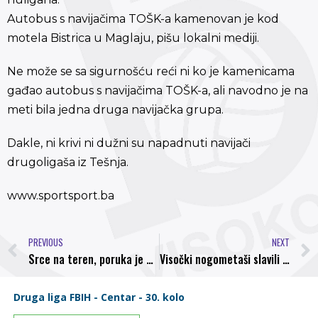
Autobus s navijačima TOŠK-a kamenovan je kod
motela Bistrica u Maglaju, pišu lokalni mediji.
Ne može se sa sigurnošću reći ni ko je kamenicama
gađao autobus s navijačima TOŠK-a, ali navodno je na
meti bila jedna druga navijačka grupa.
Dakle, ni krivi ni dužni su napadnuti navijači
drugoligaša iz Tešnja.
www.sportsport.ba
PREVIOUS
NEXT
Srce na teren, poruka je naših najvatrenijih navijača
Visočki nogometaši slavili u derbiju, Bosna – Tošk 2:0 (2:0)