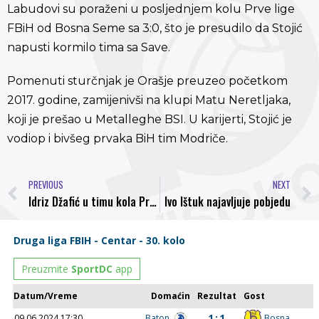
Labudovi su poraženi u posljednjem kolu Prve lige
FBiH od Bosna Seme sa 3:0, što je presudilo da Stojić
napusti kormilo tima sa Save.
Pomenuti sturčnjak je Orašje preuzeo početkom
2017. godine, zamijenivši na klupi Matu Neretljaka,
koji je prešao u Metalleghe BSI. U karijerti, Stojić je
vodiop i bivšeg prvaka BiH tim Modriče.
PREVIOUS
NEXT
Idriz Džafić u timu kola Prve lige FBiH
Ivo Ištuk najavljuje pobjedu