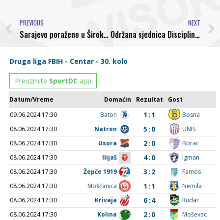
PREVIOUS
NEXT
Sarajevo poraženo u Širokom Brijegu, Ješić: Nismo iskoristili svoje prilike
Održana sjednica Disciplinske komisije NS FBiH