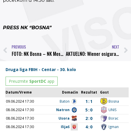
početkom u 14.30 sati.
PRESS NK “BOSNA”
PREVIOUS
NEXT
FOTO: NK Bosna – NK Mosevac 4:1
AKTUELNO: Wiener osiguranje novi sponzor NK Bosna