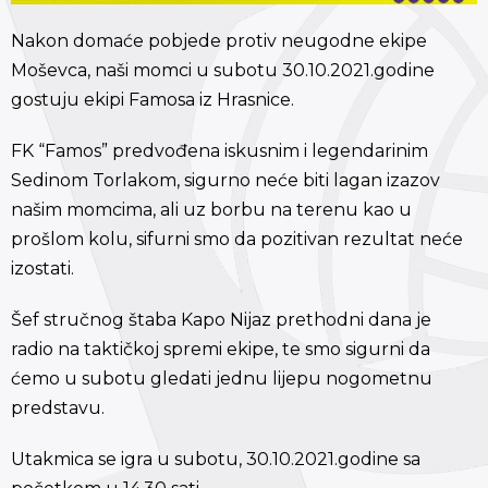
Nakon domaće pobjede protiv neugodne ekipe
Moševca, naši momci u subotu 30.10.2021.godine
gostuju ekipi Famosa iz Hrasnice.
FK “Famos” predvođena iskusnim i legendarinim
Sedinom Torlakom, sigurno neće biti lagan izazov
našim momcima, ali uz borbu na terenu kao u
prošlom kolu, sifurni smo da pozitivan rezultat neće
izostati.
Šef stručnog štaba Kapo Nijaz prethodni dana je
radio na taktičkoj spremi ekipe, te smo sigurni da
ćemo u subotu gledati jednu lijepu nogometnu
predstavu.
Utakmica se igra u subotu, 30.10.2021.godine sa