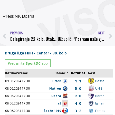
Press NK Bosna
PREVIOUS
NEXT
Delegiranje 22 kolo, Utakmicu između NK Bosna i FK Rudar B. sudi Nermin Gabela
Uščuplić: “Pozivam naše vjerne navijače da nas u nedjelju podrže”