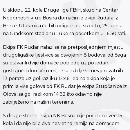
U sklopu 22. kola Druge lige FBiH, skupina Centar,
Nogometni klub Bosna domaćin je ekipi Rudara iz
Breze. Utakmica će biti odigrana u subotu, 25. aprila,
na Gradskom stadionu Luke sa početkom u 16.30 sati.
Ekipa FK Rudar nalazi se na pretposljednjem mjestu
drugoligaške ljestvice sa osvojenih 8 bodova, od čega
su ostvarili dvije domaće pobjede uz po jedan
gostujuči i domaći remi, te su ubilježili nevjerovatnih
13 poraza uz gol razliku 12:46, jedina ekipa koja je
primila više golova od FK Rudar je ekipa Stupčanice iz
Olova, sa gol razlikom 14:82 što odavno nije
zabilježeno na našim terenima.
S druge strane, ekipa NK Bosna nije poražena već 15
kola i da nije bilo dva nesretna remija na domaćem