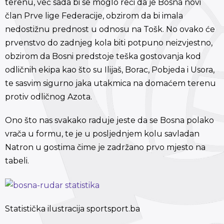
terenu, već sada bi se moglo reči da je Bosna novi
član Prve lige Federacije, obzirom da bi imala
nedostižnu prednost u odnosu na Tošk. No ovako će
prvenstvo do zadnjeg kola biti potpuno neizvjestno,
obzirom da Bosni predstoje teška gostovanja kod
odličnih ekipa kao što su Ilijaš, Borac, Pobjeda i Usora,
te sasvim sigurno jaka utakmica na domaćem terenu
protiv odličnog Azota.
Ono što nas svakako raduje jeste da se Bosna polako
vrača u formu, te je u posljednjem kolu savladan
Natron u gostima čime je zadržano prvo mjesto na
tabeli.
Statistička ilustracija sportsport.ba