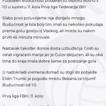
Fudbaleri Budućnosti pobijedili su visočku Bosnu s
1:0 u susretu 11. kola Prve lige Federacije BiH.
Slabo prvo poluvrijeme nije donijelo mnogo.
Budućnost je bila bolji tim, imali su nekoliko pokušaja
prema golu gostiju iz Visokog, ali mreže su nakon
prvih 45 minuta mirovale.
Nastavak također donosi dosta uzbuđenja. Gosti su
ostali s igračem manje jer je Čulov isključen, ali su oba
tima do kraja imala dobre šanse za postizanje gola.
U nadoknadi vremena domaći su stigli do pobjede.
Eldin Trumić je pogodio mrežu Bekana za trijumf
Budućnosti od 1:0.
Prva liga FBiH, 11. kolo: