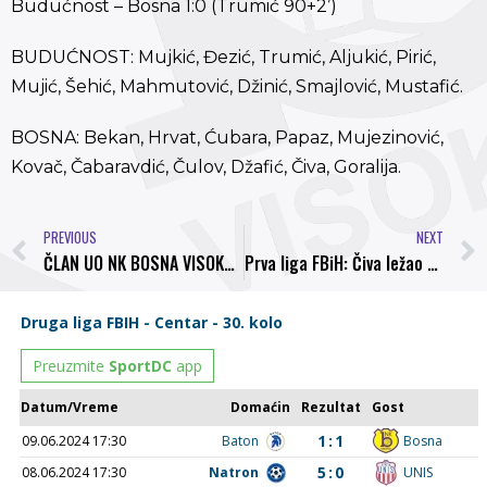
Budućnost – Bosna 1:0 (Trumić 90+2’)
BUDUĆNOST: Mujkić, Đezić, Trumić, Aljukić, Pirić,
Mujić, Šehić, Mahmutović, Džinić, Smajlović, Mustafić.
BOSNA: Bekan, Hrvat, Ćubara, Papaz, Mujezinović,
Kovač, Čabaravdić, Čulov, Džafić, Čiva, Goralija.
PREVIOUS
NEXT
ČLAN UO NK BOSNA VISOKO ANES PAJEVIĆ: CILJ NAM JE OSTATI NEPORAŽENA EKIPA U BANOVIĆIMA
Prva liga FBiH: Čiva ležao na terenu, sudija nije prekidao igru, pa Bosna primila gol