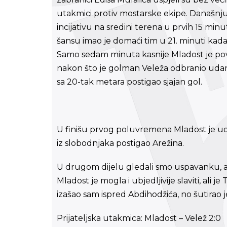
utakmici protiv mostarske ekipe. Današnju 
incijativu na sredini terena u prvih 15 minut
šansu imao je domaći tim u 21. minuti kada 
Samo sedam minuta kasnije Mladost je povela 
nakon što je golman Veleža odbranio udarac
sa 20-tak metara postigao sjajan gol.
U finišu prvog poluvremena Mladost je udv
iz slobodnjaka postigao Arežina.
U drugom dijelu gledali smo uspavanku, a 
Mladost je mogla i ubjedljivije slaviti, ali 
izašao sam ispred Abdihodžića, no šutirao
Prijateljska utakmica: Mladost – Velež 2:0