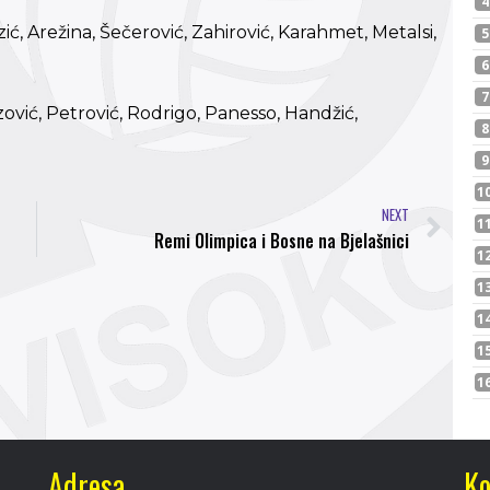
azić, Arežina, Šečerović, Zahirović, Karahmet, Metalsi,
ović, Petrović, Rodrigo, Panesso, Handžić,
NEXT
Remi Olimpica i Bosne na Bjelašnici
Adresa
Ko