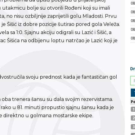
utakmicu bolje su otvorili Rođeni koji su imali
a, no nisu ozbiljnije zaprijetili golu Mladosti. Prvu
je Šišić iz dobre pozicije šutirao pored gola Veleža.
sa 1:0. Sjajnu akciju odigrali su Lazić i Šišić, a
 Šišića na odbijenu loptu natrčao je Lazić koji je
ostručila svoju prednost kada je fantastičan gol
oba trenera šansu su dala svojim rezervistama.
je Trako u 81. minuti propustio sjajnu šansu kada je
 je direktno u golmana mostarske ekipe.