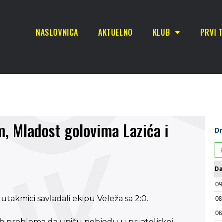
NASLOVNICA
AKTUELNO
KLUB
PRVI 
, Mladost golovima Lazića i
 utakmici savladali ekipu Veleža sa 2:0.
ćih problema da upišu pobjedu u prijateljskoj