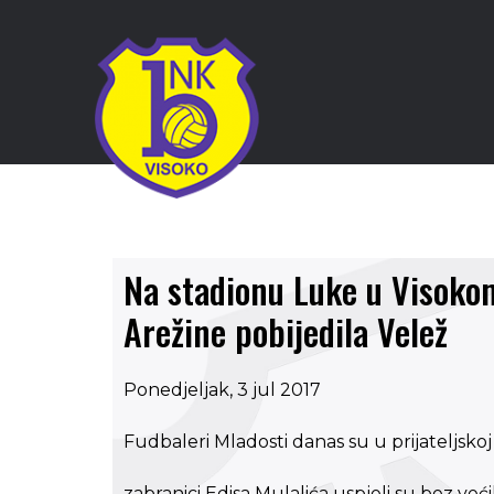
Na stadionu Luke u Visokom
Arežine pobijedila Velež
Ponedjeljak, 3 jul 2017
Fudbaleri Mladosti danas su u prijateljskoj
zabranici Edisa Mulalića uspjeli su bez ve