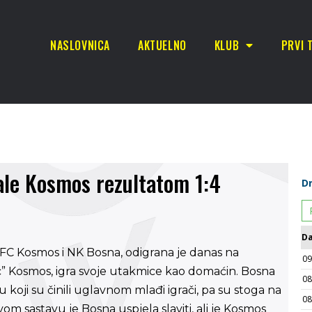
NASLOVNICA
AKTUELNO
KLUB
PRVI 
ale Kosmos rezultatom 1:4
 Kosmos i NK Bosna, odigrana je danas na
ac” Kosmos, igra svoje utakmice kao domaćin. Bosna
koji su činili uglavnom mlađi igrači, pa su stoga na
kvom sastavu je Bosna uspjela slaviti, ali je Kosmos