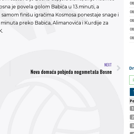
sna je povela golom Babića u 13.minuti, a
. U samom finišu igračima Kosmosa ponestaje snage i
t minuta preko Babića, Alimanovića i Kurdije za
K.
NEXT
Nova domaća pobjeda nogometaša Bosne