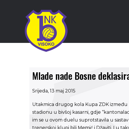
Mlade nade Bosne deklasir
Srijeda, 13 maj 2015
Utakmica drugog kola Kupa ZDK između FC
stadionu u bivšoj kasarni, gdje “kantonal
im se u ovom duelu suprotstavila u sastavu 
trenerskoj klupi bili Memić i Džaviti. I u ta