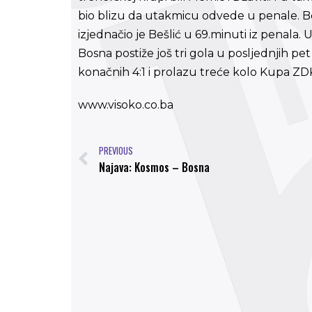
bio blizu da utakmicu odvede u penale. Bo
izjednačio je Bešlić u 69.minuti iz penala
Bosna postiže još tri gola u posljednjih pe
konačnih 4:1 i prolazu treće kolo Kupa ZD
www.visoko.co.ba
PREVIOUS
Najava: Kosmos – Bosna