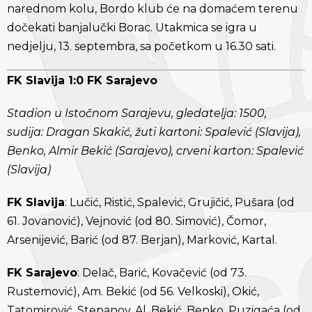
narednom kolu, Bordo klub će na domaćem terenu
dočekati banjalučki Borac. Utakmica se igra u
nedjelju, 13. septembra, sa početkom u 16.30 sati.
FK Slavija 1:0 FK Sarajevo
Stadion u Istočnom Sarajevu, gledatelja: 1500,
sudija: Dragan Skakić, žuti kartoni: Spalević (Slavija),
Benko, Almir Bekić (Sarajevo), crveni karton: Spalević
(Slavija)
FK Slavija
: Lučić, Ristić, Spalević, Grujičić, Pušara (od
61. Jovanović), Vejnović (od 80. Simović), Čomor,
Arsenijević, Barić (od 87. Berjan), Marković, Kartal.
FK Sarajevo
: Delač, Barić, Kovačević (od 73.
Rustemović), Am. Bekić (od 56. Velkoski), Okić,
Tatomirović, Stepanov, Al, Bekić, Benko, Puzigaća (od