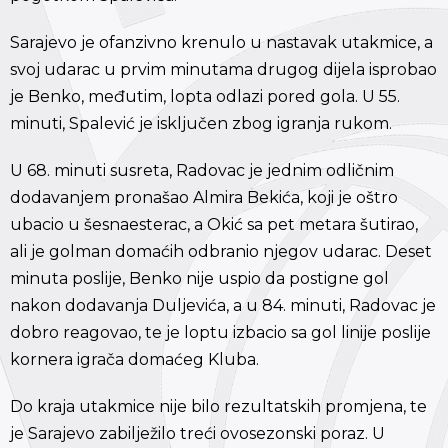
Sarajevo je ofanzivno krenulo u nastavak utakmice, a
svoj udarac u prvim minutama drugog dijela isprobao
je Benko, međutim, lopta odlazi pored gola. U 55.
minuti, Spalević je isključen zbog igranja rukom.
U 68. minuti susreta, Radovac je jednim odličnim
dodavanjem pronašao Almira Bekića, koji je oštro
ubacio u šesnaesterac, a Okić sa pet metara šutirao,
ali je golman domaćih odbranio njegov udarac. Deset
minuta poslije, Benko nije uspio da postigne gol
nakon dodavanja Duljevića, a u 84. minuti, Radovac je
dobro reagovao, te je loptu izbacio sa gol linije poslije
kornera igrača domaćeg Kluba.
Do kraja utakmice nije bilo rezultatskih promjena, te
je Sarajevo zabilježilo treći ovosezonski poraz. U