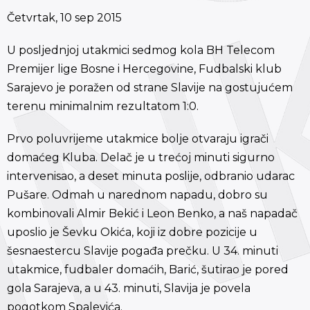
Četvrtak, 10 sep 2015
U posljednjoj utakmici sedmog kola BH Telecom
Premijer lige Bosne i Hercegovine, Fudbalski klub
Sarajevo je poražen od strane Slavije na gostujućem
terenu minimalnim rezultatom 1:0.
Prvo poluvrijeme utakmice bolje otvaraju igrači
domaćeg Kluba. Delač je u trećoj minuti sigurno
intervenisao, a deset minuta poslije, odbranio udarac
Pušare. Odmah u narednom napadu, dobro su
kombinovali Almir Bekić i Leon Benko, a naš napadač
uposlio je Ševku Okića, koji iz dobre pozicije u
šesnaestercu Slavije pogađa prečku. U 34. minuti
utakmice, fudbaler domaćih, Barić, šutirao je pored
gola Sarajeva, a u 43. minuti, Slavija je povela
pogotkom Spalevića.