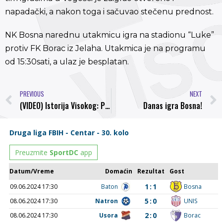
napadački, a nakon toga i sačuvao stečenu prednost.
NK Bosna narednu utakmicu igra na stadionu “Luke”
protiv FK Borac iz Jelaha. Utakmica je na programu
od 15:30sati, a ulaz je besplatan.
PREVIOUS
NEXT
(VIDEO) Istorija Visokog: Prijateljski meč FK “Bosna” – Jugoslavija 1:0
Danas igra Bosna!