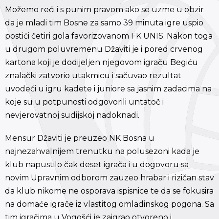
Možemo reći i s punim pravom ako se uzme u obzir
da je mladi tim Bosne za samo 39 minuta igre uspio
postići četiri gola favorizovanom FK UNIS. Nakon toga
u drugom poluvremenu Džaviti je i pored crvenog
kartona koji je dodijeljen njegovom igraču Begiću
znalački zatvorio utakmicu i sačuvao rezultat
uvodeći u igru kadete i juniore sa jasnim zadacima na
koje su u potpunosti odgovorili untatoč i
nevjerovatnoj sudijskoj nadoknadi.
Mensur Džaviti je preuzeo NK Bosna u
najnezahvalnijem trenutku na polusezoni kada je
klub napustilo čak deset igrača i u dogovoru sa
novim Upravnim odborom zauzeo hrabar i rizičan stav
da klub nikome ne osporava ispisnice te da se fokusira
na domaće igrače iz vlastitog omladinskog pogona. Sa
tim igračima u Vogošći je zaigrao otvoreno i