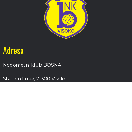
Adresa
Nogometni klub BOSNA
Stadion Luke, 71300 Visoko
Bosnia and Herzegovina
Kontakt
E-Pošta
: nkbosna.visoko@gmail.com