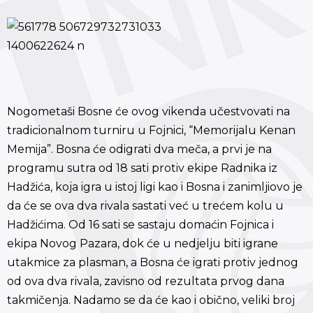
Nogometaši Bosne će ovog vikenda učestvovati na
tradicionalnom turniru u Fojnici, “Memorijalu Kenan
Memija”. Bosna će odigrati dva meča, a prvi je na
programu sutra od 18 sati protiv ekipe Radnika iz
Hadžića, koja igra u istoj ligi kao i Bosna i zanimljiovo je
da će se ova dva rivala sastati već u trećem kolu u
Hadžićima. Od 16 sati se sastaju domaćin Fojnica i
ekipa Novog Pazara, dok će u nedjelju biti igrane
utakmice za plasman, a Bosna će igrati protiv jednog
od ova dva rivala, zavisno od rezultata prvog dana
takmičenja. Nadamo se da će kao i obično, veliki broj