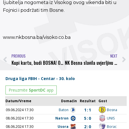
ljubitelja nogometa iz Visokog ovog vikenda biti u
Fojnici i podržati tim Bosne.
www.nkbosna.ba/visoko.co.ba
PREVIOUS
NEXT
Kupi kartu, budi BOSNA! Od danas FAN karte NK Bosna možete kupiti i ispred Gradskog kina
NK Bosna slavila uvjerljivu pobjedu na turniru u Fojnici