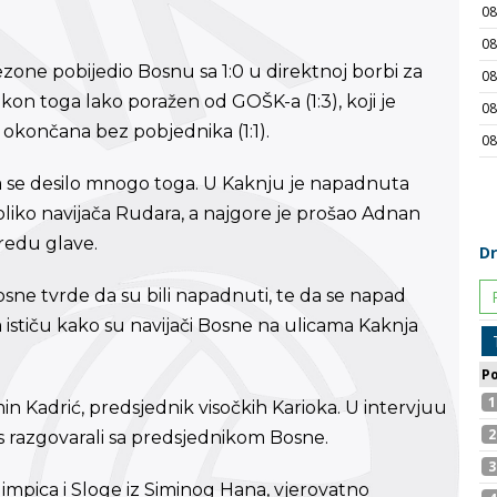
ezone pobijedio Bosnu sa 1:0 u direktnoj borbi za
kon toga lako poražen od GOŠK-a (1:3), koji je
e okončana bez pobjednika (1:1).
 se desilo mnogo toga. U Kaknju je napadnuta
liko navijača Rudara, a najgore je prošao Adnan
vredu glave.
osne tvrde da su bili napadnuti, te da se napad
a ističu kako su navijači Bosne na ulicama Kaknja
n Kadrić, predsjednik visočkih Karioka. U intervjuu
as razgovarali sa predsjednikom Bosne.
limpica i Sloge iz Siminog Hana, vjerovatno