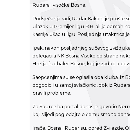
Rudara i visočke Bosne.
Podsjećanja radi, Rudar Kakanj je prošle s
ulazak u Premijer ligu BiH, ali je odmah na
kasnije ušao u ligu. Posljednja utakmica j
Ipak, nakon posljednjeg sučevog zvižduka
delegacija NK Bosna Visoko od strane neko
Hrelja, fudbaler Bosne, koji je zadobio po
Saopćenjima su se oglasila oba kluba. Iz B
dogodio i u samoj svlačionici, dok iz Rudar
pravili probleme.
Za Source.ba portal danas je govorio Nermi
koji slijedi pogledajte o čemu smo to dan
Inače, Bosna i Rudar su, pored Zvijezde, O