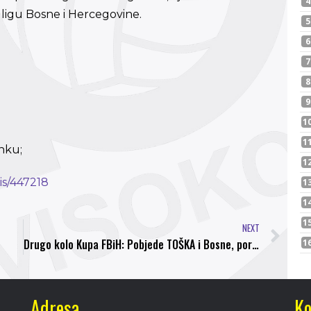
r ligu Bosne i Hercegovine.
nku;
is/447218
NEXT
Drugo kolo Kupa FBiH: Pobjede TOŠKA i Bosne, porazi Nemile i Rudara
Adresa
Ko