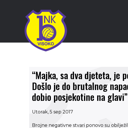
“Majka, sa dva djeteta, je 
Došlo je do brutalnog napa
dobio posjekotine na glavi”
Utorak, 5 sep 2017
Brojne negativne stvari ponovo su obilježi