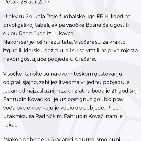
Petak, 28 apr 2017
U okviru 24. kola Prve fudbalske lige FBiH, lideri na
prvoligaškoj tabeli, ekipa visočke Bosne će ugostiti
ekipu Radničkog iz Lukavca.
Nakon serije loših rezultata, Visočani su za krakto
izgubili lidersku poziciju, ali su se vratili na prvo mjesto
nakon gostujuće pobjede u Gračanici.
Visočke Karioke su na ovom teškom gostovanju
odigrali sjajno, zabilježili veoma vrijednu pobjedu, a
jedan od najzaslužnijih za tri zlatna boda je 21-godišnji
Fahrudin Kovač koji je uz postignut gol, bio pravi
vođa ove ekipe koju je vodio do pobjede. Pred
utakmicu sa Radničkim, Fahrudin Kovač, nam je
rekao:
“Nakon pobjede u Gračanici, sigurno, smo puni