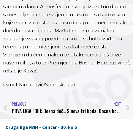
sampouzdanja. Atmosfera u ekipi je izuzetno dobra i
sa nestpljenjem očekujemo utakmicu sa Radničkim
koji se bori za opstanak, tako da sigurno nećemo lako
doći do nova tri boda. Mađutim, uz maksimalno
zalaganje svakog pojedinca koji u subotu izađu na
teren, sigurno, ni željeni rezultat neće izostati.
Vjerujem da ćemo nakon te utakmice biti još bliže
našem cilju, a to je Premijer liga Bosne i Hercegovine”,
rekao je Kovač.
(Ismet Nimanović/Sportske.ba)
PREVIOUS
NEXT
PRVA LIGA FBiH: Bosna dočekuje Radnički, u Gradačcu komšijski derbi
S nova tri boda, Bosna korak bliže Premijer ligi