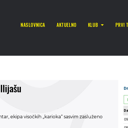
NASLOVNICA
AKTUELNO
KLUB
PRVI 
Ilijašu
tar, ekipa visočkih „karioka“ sasvim zasluženo