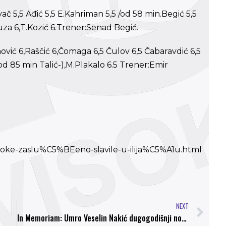
ovač 5,5 Ađić 5,5 E.Kahriman 5,5 /od 58 min.Begić 5,5
Buza 6,T.Kozić 6.Trener:Senad Begić.
vić 6,Raščić 6,Čomaga 6,5 Čulov 6,5 Čabaravdić 6,5
(od 85 min Talić-),M.Plakalo 6.5 Trener:Emir
ioke-zaslu%C5%BEeno-slavile-u-ilija%C5%A1u.html
NEXT
In Memoriam: Umro Veselin Nakić dugogodišnji nogometni radnik iz Zavidovića