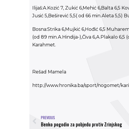
Ilijaš:A.Kozić 7, Zukić 6,Mehić 6,Balta 6,5 K
Jusić 5,Beširević 5,5( od 66 min.Aleta 5,5) 
Bosna:Strika 6,Mujkić 6,Hođić 6,5 Muharemo
(od 89 min.A.Hindija-),Čiva 6,A.Plakalo 6,5 
Karahmet.
Rešad Mamela
http://www.hronika.ba/sport/nogomet/kar
PREVIOUS
Benko pogodio za pobjedu protiv Zrinjskog