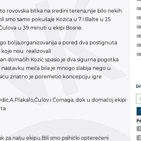
o rovovska bitka na sredini terena,nije bilo nekih
ježili smo samo pokušaje Kozića u 7 i Balte u 25
Čulova u 39 minuti u ekipi Bosne.
go bolja,organizovanija a pored dva postignuta
e koje nisu realizovali
man domačih Kozić spasio je dva sigurna pogotka
nastavku meča bila je mnogo slabija nego u
usiću znatno je poremetio koncepciju igre
ravdić,A.Plakalo,Čulov i Čomaga, dok u domačoj ekipi
ta.
ak za našu ekipu.Bili smo psihički opterečeni