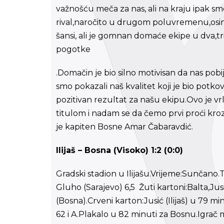
važnošću meča za nas, ali na kraju ipak sm
rival,naročito u drugom poluvremenu,osim d
šansi, ali je gomnan domaće ekipe u dva,t
pogotke
.Domačin je bio silno motivisan da nas pobi
smo pokazali naš kvalitet koji je bio potk
pozitivan rezultat za našu ekipu.Ovo je v
titulom i nadam se da čemo prvi proći kroz
je kapiten Bosne Amar Čabaravdić.
Ilijaš – Bosna (Visoko) 1:2 (0:0)
Gradski stadion u Ilijašu.Vrijeme:Sunčano
Gluho (Sarajevo) 6,5 Žuti kartoni:Balta,Jus
(Bosna).Crveni karton:Jusić (Ilijaš) u 79 min
62 i A.Plakalo u 82 minuti za Bosnu.Igrač m