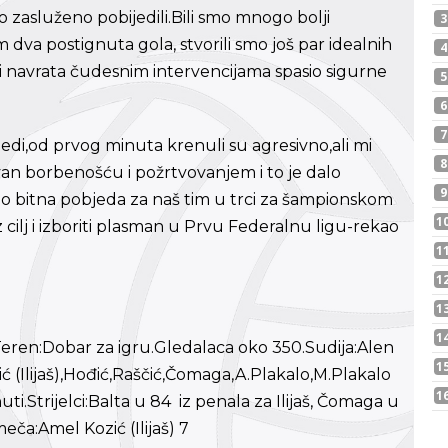
o zasluženo pobijedili.Bili smo mnogo bolji
va postignuta gola, stvorili smo još par idealnih
ri navrata čudesnim intervencijama spasio sigurne
jedi,od prvog minuta krenuli su agresivno,ali mi
ovan borbenošću i požrtvovanjem i to je dalo
rlo bitna pobjeda za naš tim u trci za šampionskom
 cilj i izboriti plasman u Prvu Federalnu ligu-rekao
.Teren:Dobar za igru.Gledalaca oko 350.Sudija:Alen
ić (Ilijaš),Hođić,Raščić,Čomaga,A.Plakalo,M.Plakalo
uti.Strijelci:Balta u 84 iz penala za Ilijaš, Čomaga u
eča:Amel Kozić (Ilijaš) 7