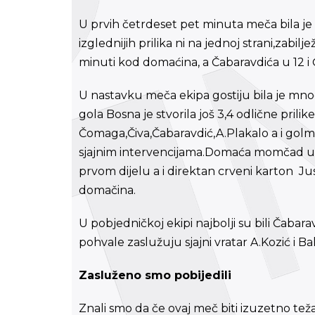
U prvih četrdeset pet minuta meča bila je t
izglednijih prilika ni na jednoj strani,zabil
minuti kod domaćina, a Čabaravdića u 12 i 
U nastavku meča ekipa gostiju bila je mno
gola Bosna je stvorila još 3,4 odlične prilik
Čomaga,Čiva,Čabaravdić,A.Plakalo a i gol
sjajnim intervencijama.Domaća momčad u 
prvom dijelu a i direktan crveni karton J
domačina.
U pobjedničkoj ekipi najbolji su bili Čaba
pohvale zaslužuju sjajni vratar A.Kozić i Bal
Zasluženo smo pobijedili
Znali smo da če ovaj meč biti izuzetno tež