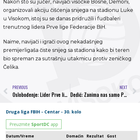
Nakon što su jučer, navijači visočke Bosne, Demoni,
organizovali akciju čišćenja snijega na stadionu Luke
u Visokom, istoj su se danas pridružili i fudbaleri
trenutnog lidera Prve lige Federacije BiH.
Naime, navijači i igrači ovog nekadašnjeg
premijerligaša čiste snijeg sa stadiona kako bi teren
bio spreman za sutrašnju utakmicu protiv zeničkog
Čelika.
PREVIOUS
NEXT
Oslobođenje: Lider Prve lige FBiH počeo pripreme: Cilj NK Bosna je Premijer liga!
Dedić: Zanima nas samo Premijer liga