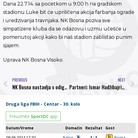
Dana 22.7.14. sa pocetkom u 9:00 h na gradskom
stadionu Luke bit će upriličena akcija farbanja ograde
i uredzivanja travnjaka. NK Bosna poziva sve
simpatizere kluba da se odazovu i uzmu učešće u
pomenutoj akciji kako bi naš stadion zablistao punim
sjajem.
Uprava NK Bosna Visoko.
PREVIOUS
NEXT
NK Bosna nastavlja s odigravanjem pripremnih utakmica, novi protivnik FK Slavija
Partneri: Ismar Hadžibajrić o zdravstvenom stanju ekipe pred revanš s norvežanima