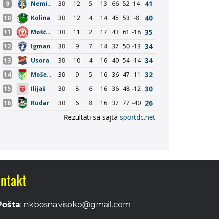
ntakt
Pošta
: nkbosna.visoko@gmail.com