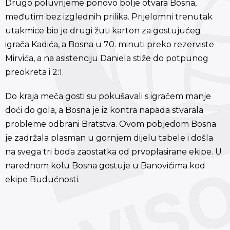
Drugo poluvrijeme ponovo bolje otvara Bosna,
međutim bez izglednih prilika. Prijelomni trenutak
utakmice bio je drugi žuti karton za gostujućeg
igrača Kadića, a Bosna u 70. minuti preko rezerviste
Mirvića, a na asistenciju Daniela stiže do potpunog
preokreta i 2:1.
Do kraja meča gosti su pokušavali s igračem manje
doći do gola, a Bosna je iz kontra napada stvarala
probleme odbrani Bratstva. Ovom pobjedom Bosna
je zadržala plasman u gornjem dijelu tabele i došla
na svega tri boda zaostatka od prvoplasirane ekipe. U
narednom kolu Bosna gostuje u Banovićima kod
ekipe Budućnosti.