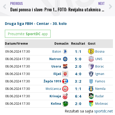
PREVIOUS
NEXT
Dani ponosa i slave: Prvo fudbalsko prvenstvo BiH (13.09.1994.) – NK Bosna – NK Željezničar 2:1
FOTO: Revijalna utakmica Uprava NK Bosna – Navijačka skupina Demoni završena rezultatom 5:3