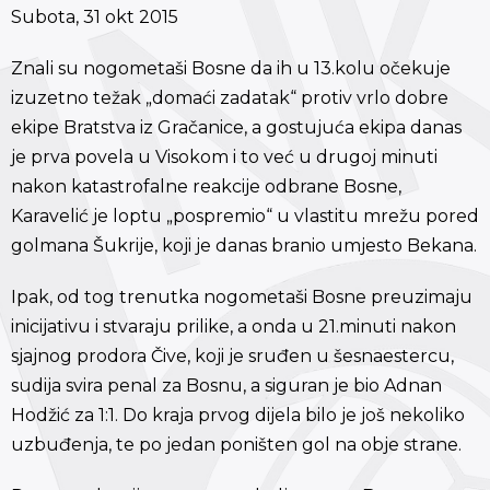
Subota, 31 okt 2015
Znali su nogometaši Bosne da ih u 13.kolu očekuje
izuzetno težak „domaći zadatak“ protiv vrlo dobre
ekipe Bratstva iz Gračanice, a gostujuća ekipa danas
je prva povela u Visokom i to već u drugoj minuti
nakon katastrofalne reakcije odbrane Bosne,
Karavelić je loptu „pospremio“ u vlastitu mrežu pored
golmana Šukrije, koji je danas branio umjesto Bekana.
Ipak, od tog trenutka nogometaši Bosne preuzimaju
inicijativu i stvaraju prilike, a onda u 21.minuti nakon
sjajnog prodora Čive, koji je sruđen u šesnaestercu,
sudija svira penal za Bosnu, a siguran je bio Adnan
Hodžić za 1:1. Do kraja prvog dijela bilo je još nekoliko
uzbuđenja, te po jedan poništen gol na obje strane.