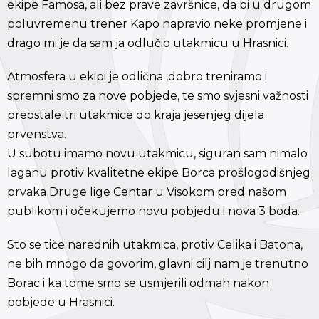
ekipe Famosa, ali bez prave završnice, da bi u drugom
poluvremenu trener Kapo napravio neke promjene i
drago mi je da sam ja odlučio utakmicu u Hrasnici.
Atmosfera u ekipi je odlična ,dobro treniramo i
spremni smo za nove pobjede, te smo svjesni važnosti
preostale tri utakmice do kraja jesenjeg dijela
prvenstva.
U subotu imamo novu utakmicu, siguran sam nimalo
laganu protiv kvalitetne ekipe Borca prošlogodišnjeg
prvaka Druge lige Centar u Visokom pred našom
publikom i očekujemo novu pobjedu i nova 3 boda.
Sto se tiče narednih utakmica, protiv Celika i Batona,
ne bih mnogo da govorim, glavni cilj nam je trenutno
Borac i ka tome smo se usmjerili odmah nakon
pobjede u Hrasnici.