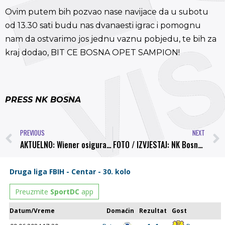
Ovim putem bih pozvao nase navijace da u subotu
od 13.30 sati budu nas dvanaesti igrac i pomognu
nam da ostvarimo jos jednu vaznu pobjedu, te bih za
kraj dodao, BIT CE BOSNA OPET SAMPION!
PRESS NK BOSNA
PREVIOUS
NEXT
AKTUELNO: Wiener osiguranje novi sponzor NK Bosna
FOTO / IZVJESTAJ: NK Bosna – FK Borac 5:0