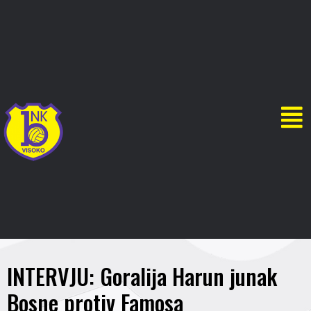
INTERVJU: Goralija Harun junak
Bosne protiv Famosa