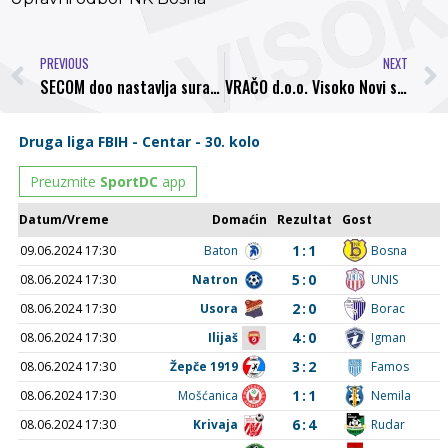
PREVIOUS
NEXT
SECOM doo nastavlja suradnju sa NK Bosna Visoko
VRAČO d.o.o. Visoko Novi sponzor NK Bosna