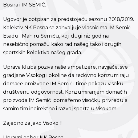
Bosna i IM SEMIĆ.
Ugovor je potpisan za predstojeću sezonu 2018/2019.
Kolektiv NK Bosna se zahvaljuje vlasnicima IM Semić
Esadu i Mahiru Semiću, koji dugi niz godina
nesebično pomažu kako rad našeg tako i drugih
sportskih kolektiva našeg grada.
Uprava kluba poziva naše simpatizere, navijače, sve
gradjane Visokog i okoline da redovno konzumiraju
domaće proizvode IM Semić i time pokažu visoku
društvenu odgovornost. Konzumiranjem domačih
proizvoda IM Semić pomažemo visočku privredu a
samim tim indirektno i razvoj sporta u Visokom.
Zajedno za jako Visoko !!!
Upravni odbor NK Bosna