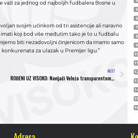
, te važi za jednog od najboljih fudbalera Bosne u
oljan svojim učinkom od tri asistencije ali naravno
 imati koji bod više međutim tako je to u fudbalu
ijemo biti nezadovoljni činjenicom da imamo samo
 konkurenata za ulazak u Premijer ligu.”
NEXT
ROĐENI UZ VISOKO: Navijači Veleża transparentom dali podršku Bosni!
Adresa
Ko