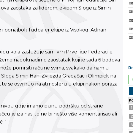
dova zaostaka za liderom, ekipom Sloge iz Simin
 i ponajbolji fudbaler ekipe iz Visokog, Adnan
pu koja zaslužuje sami vrh Prve lige Federacije.
ožemo nadoknadimo zaostatak koji je sada 6 bodova
može pomrsiti račune svima, svakako da nam u
e Sloga Simin Han, Zvijezda Gradačac i Olimpick na
lja, te se osvrnuo na atmosferu u ekipi nakon poraza
m nivou gdje imamo punu podršku od strane
čcu je iza nas, to ne bi nešto više komentarisao ali
i.”