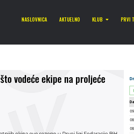
NASLOVNICA
AKTUELNO
KLUB
PRVI 
 što vodeće ekipe na proljeće
tnijih ekipa ove sezone u Prvoj ligi Fedaracije BiH.