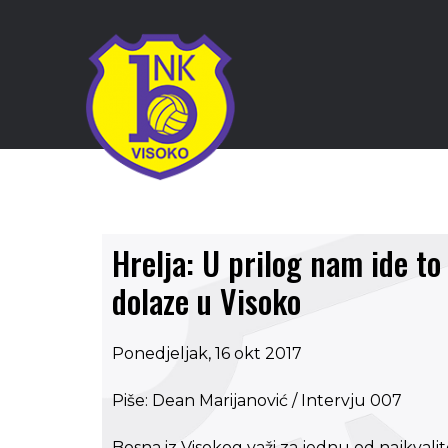
Hrelja: U prilog nam ide to
dolaze u Visoko
Ponedjeljak, 16 okt 2017
Piše: Dean Marijanović / Intervju 007
Bosna iz Visokog važi za jednu od najkvalite