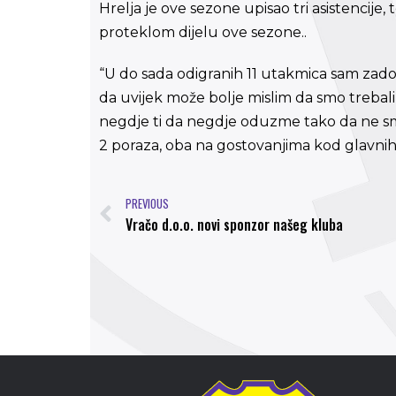
Hrelja je ove sezone upisao tri asistencije
proteklom dijelu ove sezone..
“U do sada odigranih 11 utakmica sam zadov
da uvijek može bolje mislim da smo trebali
negdje ti da negdje oduzme tako da ne sm
2 poraza, oba na gostovanjima kod glavnih
PREVIOUS
Vračo d.o.o. novi sponzor našeg kluba