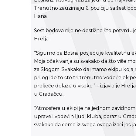
Trenutno zauzimaju 6. poziciju sa šest bo
Hana.
Šest bodova nije ne dostižno što potvrđuje
Hrelja..
“Sigurno da Bosna posjeduje kvalitetnu eki
Moja očekivanja su svakako da što više m
za Slogom. Svakako da imamo ekipu koja 
prilog ide to što tri trenutno vodeće ekip
proljeće dolaze u visoko.” – izjavio je Hre
u Gradačcu..
“Atmosfera u ekipi je na jednom zavidno
uprave i vodećih ljudi kluba, poraz u Grada
svakako da ćemo iz svega ovoga izaći još jač