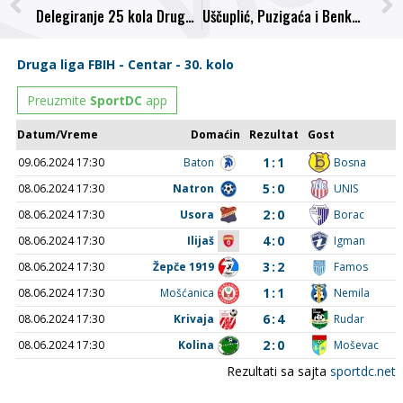
Delegiranje 25 kola Druge lige Centar, Adis Todorovac ponovo na duelu FK Ilijaš – NK Bosna
Uščuplić, Puzigaća i Benko najavili utakmicu protiv Zrinjskog