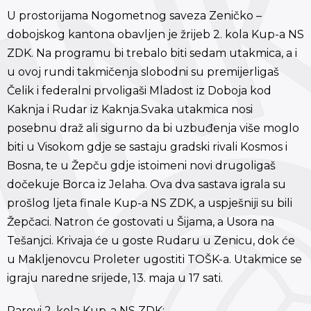
U prostorijama Nogometnog saveza Zeničko –
dobojskog kantona obavljen je žrijeb 2. kola Kup-a NS
ZDK. Na programu bi trebalo biti sedam utakmica, a i
u ovoj rundi takmičenja slobodni su premijerligaš
Čelik i federalni prvoligaši Mladost iz Doboja kod
Kaknja i Rudar iz Kaknja.Svaka utakmica nosi
posebnu draž ali sigurno da bi uzbuđenja više moglo
biti u Visokom gdje se sastaju gradski rivali Kosmos i
Bosna, te u Žepču gdje istoimeni novi drugoligaš
dočekuje Borca iz Jelaha. Ova dva sastava igrala su
prošlog ljeta finale Kup-a NS ZDK, a uspješniji su bili
Žepčaci. Natron će gostovati u Šijama, a Usora na
Tešanjci. Krivaja će u goste Rudaru u Zenicu, dok će
u Makljenovcu Proleter ugostiti TOŠK-a. Utakmice se
igraju naredne srijede, 13. maja u 17 sati.
Parovi 2. kola Kup-a NS ZDK: