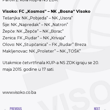
Visoko: FC „Kosmos” – NK „Bosna” Visoko
Tešanjka: NK „Pobjeda” – NK „Usora”
Šije: NK „Napredak” – NK „Natron”
Žepče: NK „Žepče” – NK „Borac”
Zenica: FK „Rudar” – NK „Krivaja”
Olovo: NK „Stupčanica” – FK „Rudar” Breza
Makljenovac: NK „Proleter” – NK „TOŠK”
Utakmice četvrtfinala KUP-a NS ZDK igraju se 20.
maja 2015. godine u 17 sati.
www.visoko.co.ba
PREVIOUS
NEXT