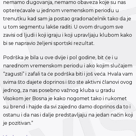
nemamo dugovanja, nemamo obaveza koje su nas
opterećavale u jednom vremenskom periodu u
trenutku kad sam ja postao gradonačelnik tako da je
u tom segmentu lakše raditi. U ovom drugom sve
zavisi od ljudi i koji igraju i koji upravljaju klubom kako
bi se napravio željeni sportski rezultat.
Podrška je bila u ove dvije i pol godine, bit će i u
narednom vremenskom periodu i ako kojim slučajem
“zagusti” i zafali ta će podrška biti i još veća. Hvala vam
svima što dajete doprinos i što ste aktivni članovi ovog
jednog, za nas posebno važnog kluba u gradu
Visokom jer Bosna je kako nogomet tako i rukomet
su brend i hajde da svi zajedno damo doprinos da to i
ostanu i da nas i dalje predstavljaju na jedan način koji
je pozitivan.”