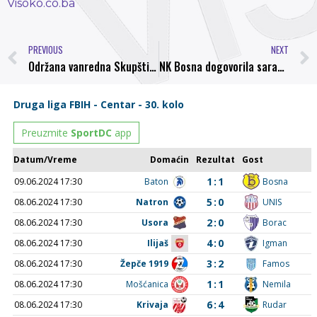
Visoko.co.ba
PREVIOUS
NEXT
Održana vanredna Skupština NK “Bosna”, Emir Bijedić novi predsjednik
NK Bosna dogovorila saradnju sa Mensurom Džavitijem i Elvirom Memićem