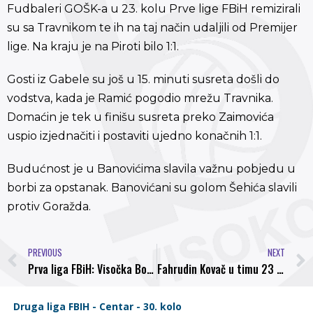
Fudbaleri GOŠK-a u 23. kolu Prve lige FBiH remizirali
su sa Travnikom te ih na taj način udaljili od Premijer
lige. Na kraju je na Piroti bilo 1:1.
Gosti iz Gabele su još u 15. minuti susreta došli do
vodstva, kada je Ramić pogodio mrežu Travnika.
Domaćin je tek u finišu susreta preko Zaimovića
uspio izjednačiti i postaviti ujedno konačnih 1:1.
Budućnost je u Banovićima slavila važnu pobjedu u
borbi za opstanak. Banovićani su golom Šehića slavili
protiv Goražda.
PREVIOUS
NEXT
Prva liga FBiH: Visočka Bosna slavila u Gračanici i zasjela na vrh
Fahrudin Kovač u timu 23 kola po izboru sportske.ba