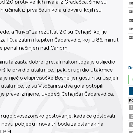
 2:0 protiv velikih rivala iz Gradačca, čime su
 učinak iz prva četiri kola u okviru kojih su
, a “krivci” za rezultat 2:0 su Čehajić, koji je
 1:0, a zatim i kapiten Čabaravdić, koji u 86. minuti
 je penal načinjen nad Canom.
uta zaista dobre igre, ali nakon toga je uslijedio
ršile prvi dio utakmice. Ipak, drugi dio utakmice
riječ o ekipi visočke Bosne, jer gosti nisu uspjeli
utakmice, te su Visočani sa dva gola potopili
je prave izmjene, uvodeći Čehajića i Čabaravdića,
 drugo ovosezonsko gostovanje, kada će gostovati
i novu pobjedu i nova tri boda za ostanak na
FBiH.