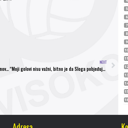
NEXT
Održana skupština NS ZDK, Muhamed Begagić novi-stari predsjednik
“Moji golovi nisu važni, bitno je da Sloga pobjeđuje”
Adresa
Ko