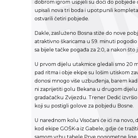
dobrom igrom uspjeli su doći do pobjede od
upisali nova tri boda i upotpunili kompletan
ostvarili četiri pobjede.
Dakle, zasluženo Bosna stiže do nove pobjede
atraktivno škaricama u 59. minuti pogodio za
sa bijele tačke pogađa za 2:0, a nakon što
U prvom dijelu utakmice gledali smo 20 min
pad ritma i obje ekipe su lošim utiskom zav
donosi mnogo više uzbuđenja, barem kada je 
ni zaprijetiti golu Bekana u drugom dijelu 
gradačačku Zvijezdu. Trener Dedić izvršio 
koji su postigli golove za pobjedu Bosne.
U narednom kolu Visočani će ići na novo,
kod ekipe GOŠK-a iz Gabele, gdje će tražit
samom vrhu tabele Prve nogometne lige 