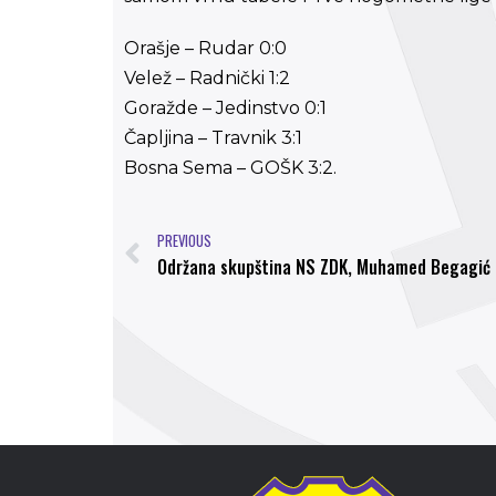
Orašje – Rudar 0:0
Velež – Radnički 1:2
Goražde – Jedinstvo 0:1
Čapljina – Travnik 3:1
Bosna Sema – GOŠK 3:2.
PREVIOUS