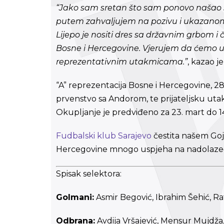
“Jako sam sretan što sam ponovo našao s
putem zahvaljujem na pozivu i ukazanom 
Lijepo je nositi dres sa državnim grbom i ča
Bosne i Hercegovine. Vjerujem da ćemo u
reprezentativnim utakmicama.”
, kazao j
“A” reprezentacija Bosne i Hercegovine, 28.
prvenstvo sa Andorom, te prijateljsku utak
Okupljanje je predviđeno za 23. mart do 14 
Fudbalski klub Sarajevo
čestita našem Gojk
Hercegovine mnogo uspjeha na nadolaze
Spisak selektora:
Golmani:
Asmir Begović, Ibrahim Šehić, Ra
Odbrana:
Avdija Vršajević, Mensur Mujdža,