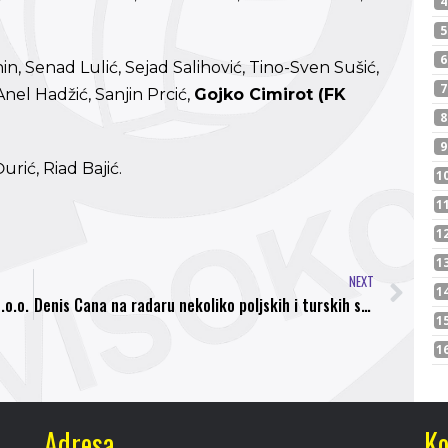
n, Senad Lulić, Sejad Salihović, Tino-Sven Sušić,
nel Hadžić, Sanjin Prcić,
Gojko Cimirot (FK
rić, Riad Bajić.
NEXT
.o.o.
Denis Cana na radaru nekoliko poljskih i turskih superligaša
Adresa
Ko