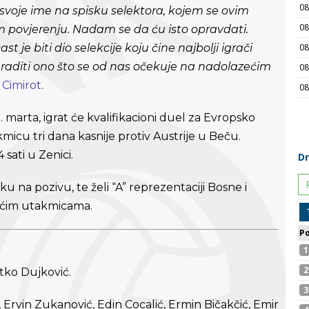
voje ime na spisku selektora, kojem se ovim
povjerenju. Nadam se da ću isto opravdati.
st je biti dio selekcije koju čine najbolji igrači
raditi ono što se od nas očekuje na nadolazećim
e
Cimirot
.
 marta, igrat će kvalifikacioni duel za Evropsko
micu tri dana kasnije protiv Austrije u Beču.
sati u Zenici.
u na pozivu, te želi “A” reprezentaciji Bosne i
ćim utakmicama.
tko Dujković.
 Ervin Zukanović, Edin Cocalić, Ermin Bičakčić, Emir