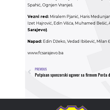
Spahić, Ognjen Vranješ.
Vezni red:
Miralem Pjanić, Haris Medunjani
Izet Hajrović, Edin Višća, Muhamed Bešić, A
Sarajevo)
.
Napad:
Edin Džeko, Vedad Ibišević, Milan Đu
www.fcsarajevo.ba
PREVIOUS
Potpisan sponzorski ugovor sa firmom Porča d